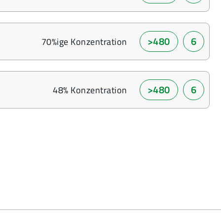
>480
6
70%ige Konzentration
>480
6
48% Konzentration