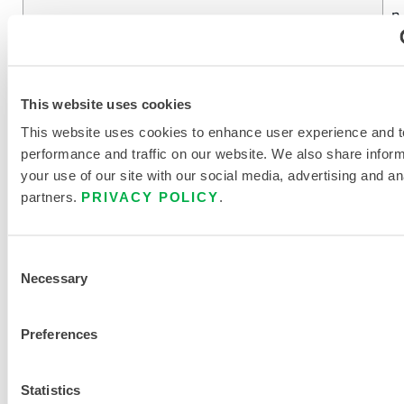
n
z
e
n
This website uses cookies
t
This website uses cookies to enhance user experience and t
r
performance and traffic on our website. We also share infor
a
your use of our site with our social media, advertising and an
t
partners.
PRIVACY POLICY
.
i
o
n
Consent
Necessary
Selection
9
Preferences
INTERCEPTOR® PLUS
9
%
Statistics