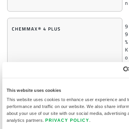
n
9
CHEMMAX® 4 PLUS
9
%
K
o
n
z
e
n
This website uses cookies
t
This website uses cookies to enhance user experience and t
r
performance and traffic on our website. We also share infor
a
about your use of our site with our social media, advertising 
t
analytics partners.
PRIVACY POLICY
.
i