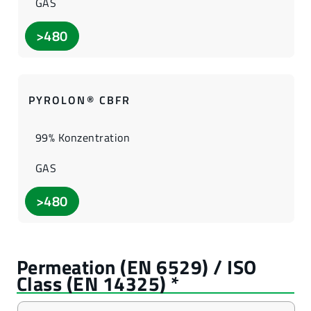
GAS
>480
PYROLON® CBFR
99% Konzentration
GAS
>480