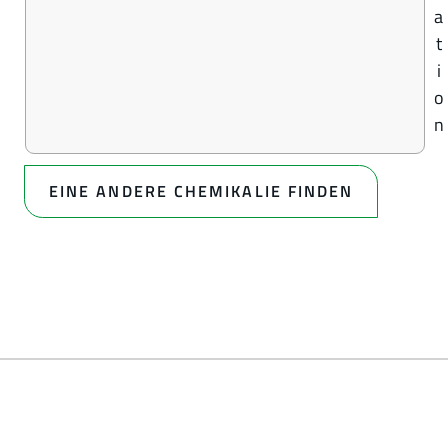
a
t
i
o
n
EINE ANDERE CHEMIKALIE FINDEN