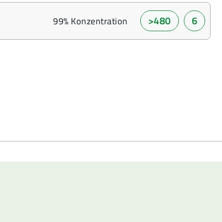
>480
6
99% Konzentration