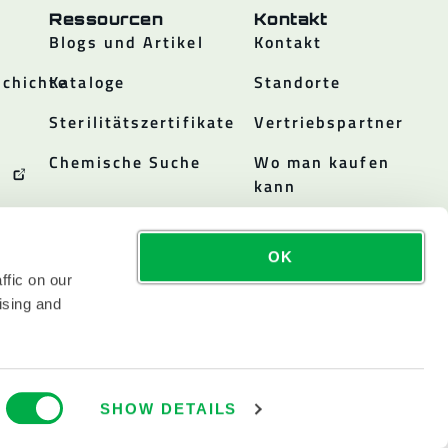
Ressourcen
Kontakt
Blogs und Artikel
Kontakt
chichte
Kataloge
Standorte
Sterilitätszertifikate
Vertriebspartner
Chemische Suche
Wo man kaufen
kann
OK
ffic on our
ising and
SHOW DETAILS
INC. WIRD AN DER NASDAQ ALS LAKE GEHANDELT.