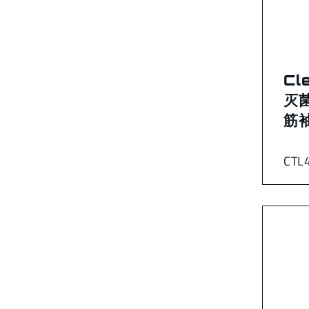
Cl
灭
筋袖
CTL