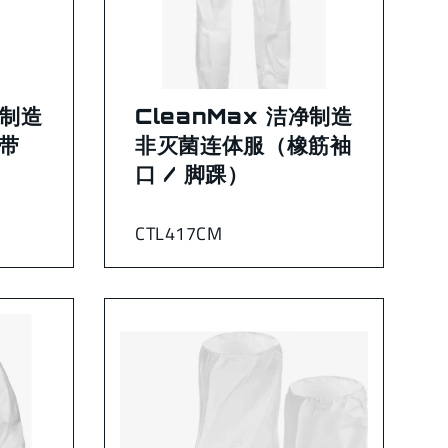
净制造
CleanMax 洁净制造
带
非灭菌连体服（橡筋袖
口 / 脚踝）
CTL417CM