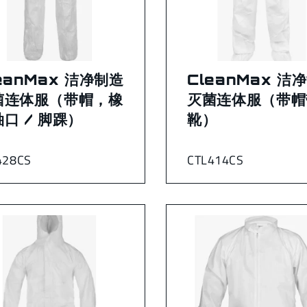
eanMax 洁净制造
CleanMax 洁
菌连体服（带帽，橡
灭菌连体服（带帽
口 / 脚踝）
靴）
428CS
CTL414CS