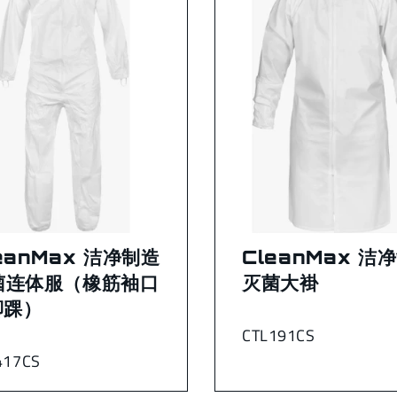
eanMax 洁净制造
CleanMax 洁
菌连体服（橡筋袖口
灭菌大褂
脚踝）
CTL191CS
417CS