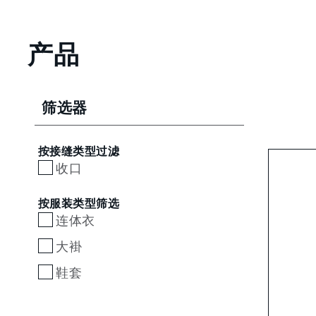
产品
筛选器
按接缝类型过滤
收口
按服装类型筛选
连体衣
大褂
鞋套