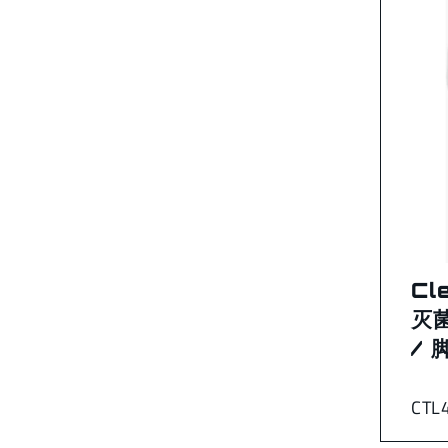
Cl
灭
/ 
CTL