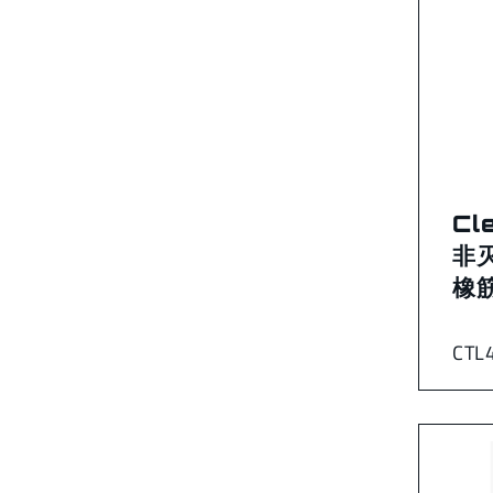
Cl
非
橡筋
CTL