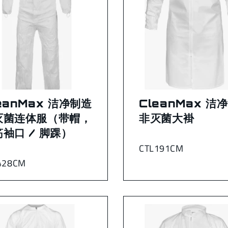
eanMax 洁净制造
CleanMax 洁
灭菌连体服（带帽，
非灭菌大褂
袖口 / 脚踝）
CTL191CM
428CM