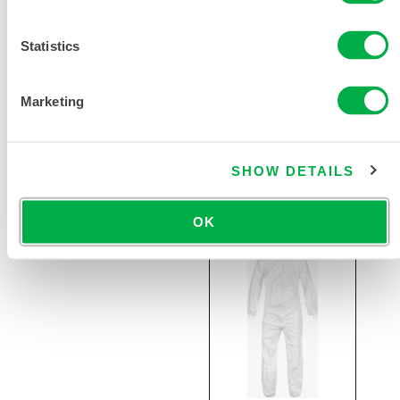
Statistics
CleanMax
Marketing
洁净制造灭菌
靴套
SHOW DETAILS
CTL903CSP
OK