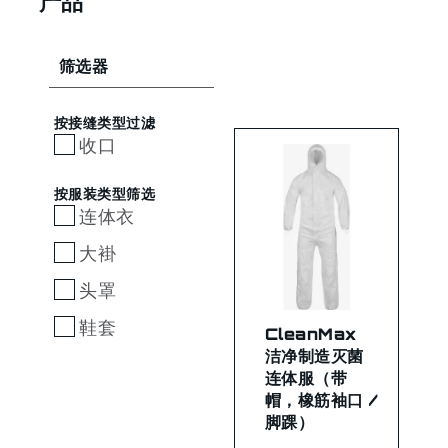
产品
筛选器
按接缝类型过滤
收口
按服装类型筛选
连体衣
大褂
头罩
鞋套
CleanMax
洁净制造灭菌
连体服（带
帽，橡筋袖口 /
脚踝）