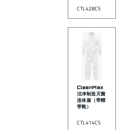
CTL428CS
CleanMax
洁净制造灭菌
连体服（带帽
带靴）
CTL414CS