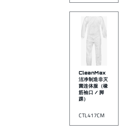
CleanMax
洁净制造非灭
菌连体服（橡
筋袖口 / 脚
踝）
CTL417CM