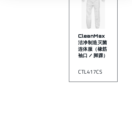
CleanMax
洁净制造灭菌
连体服（橡筋
袖口 / 脚踝）
CTL417CS