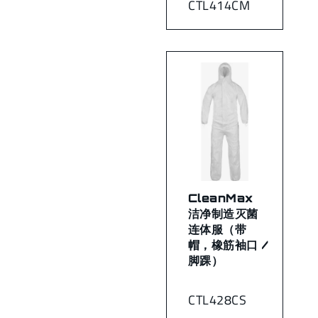
CTL414CM
CleanMax
洁净制造灭菌
连体服（带
帽，橡筋袖口 /
脚踝）
CTL428CS