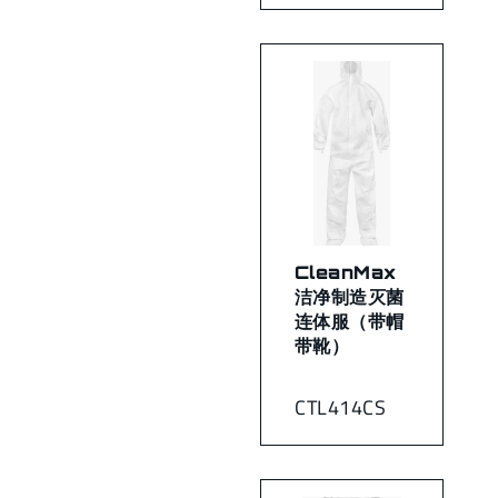
CleanMax
洁净制造灭菌
连体服（带帽
带靴）
CTL414CS