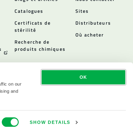
Catalogues
Sites
Certificats de
Distributeurs
stérilité
Où acheter
Recherche de
s
produits chimiques
OK
ffic on our
ising and
SHOW DETAILS
NC. EST COTÉE AU NASDAQ SOUS LE NOM DE LAKE.