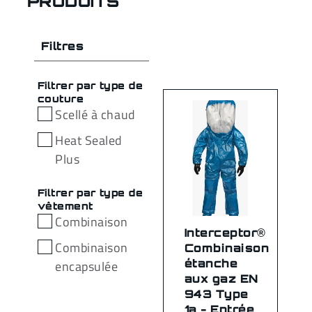
PRODUITS
Filtres
Filtrer par type de
couture
Scellé à chaud
Heat Sealed
Plus
Filtrer par type de
vêtement
Combinaison
Interceptor®
Combinaison
Combinaison
étanche
encapsulée
aux gaz EN
943 Type
1a - Entrée