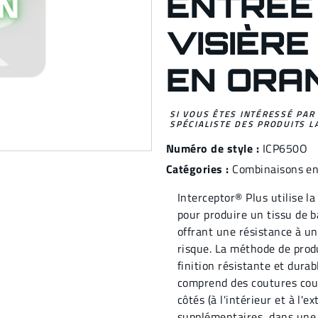
ENTRÉE 
VISIÈRE
EN ORA
SI VOUS ÊTES INTÉRESSÉ PAR
SPÉCIALISTE DES PRODUITS L
Numéro de style :
ICP650O
Catégories :
Combinaisons en
Interceptor® Plus utilise l
pour produire un tissu de ba
offrant une résistance à u
risque. La méthode de prod
finition résistante et durab
comprend des coutures cous
côtés (à l'intérieur et à l'
supplémentaires, dans une 