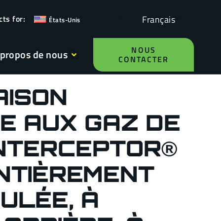
Français
États-Unis
NOUS
 propos de nous
CONTACTER
AISON
E AUX GAZ DE
INTERCEPTOR®
ENTIÈREMENT
ULÉE, À