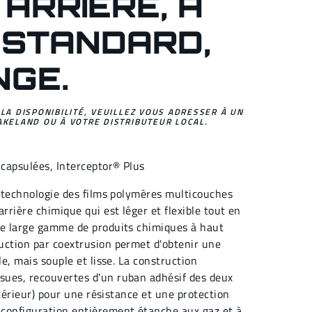
ARRIÈRE, À
 STANDARD,
NGE.
 LA DISPONIBILITÉ, VEUILLEZ VOUS ADRESSER À UN
AKELAND OU À VOTRE DISTRIBUTEUR LOCAL.
capsulées
,
Interceptor® Plus
a technologie des films polymères multicouches
rrière chimique qui est léger et flexible tout en
ne large gamme de produits chimiques à haut
uction par coextrusion permet d'obtenir une
le, mais souple et lisse. La construction
ues, recouvertes d'un ruban adhésif des deux
extérieur) pour une résistance et une protection
configuration entièrement étanche aux gaz et à