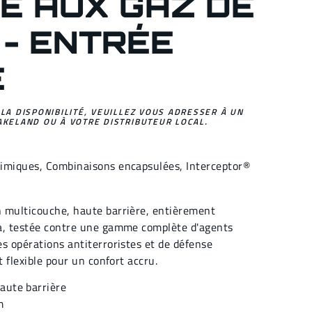
E AUX GAZ DE
 - ENTRÉE
E
 LA DISPONIBILITÉ, VEUILLEZ VOUS ADRESSER À UN
AKELAND OU À VOTRE DISTRIBUTEUR LOCAL.
himiques
,
Combinaisons encapsulées
,
Interceptor®
 multicouche, haute barrière, entièrement
a, testée contre une gamme complète d'agents
s opérations antiterroristes et de défense
t flexible pour un confort accru.
aute barrière
m