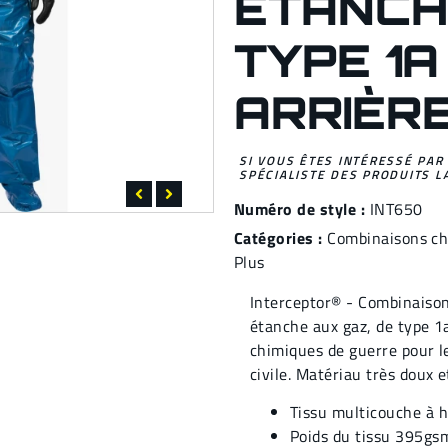
ÉTANCH
TYPE 1A
ARRIÈR
SI VOUS ÊTES INTÉRESSÉ PAR
SPÉCIALISTE DES PRODUITS L
Numéro de style :
INT650
Catégories :
Combinaisons c
Plus
Interceptor® - Combinaison
étanche aux gaz, de type 1
chimiques de guerre pour le
civile. Matériau très doux e
Tissu multicouche à h
Poids du tissu 395gs