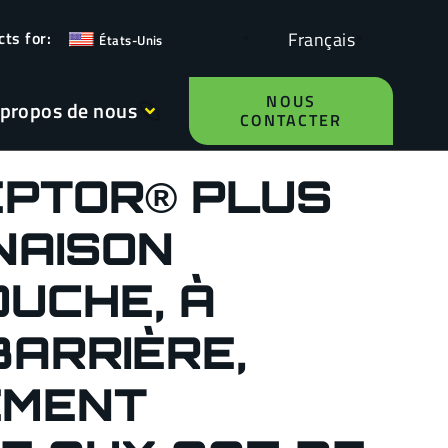
Français
États-Unis
NOUS
 propos de nous
CONTACTER
EPTOR® PLUS
NAISON
OUCHE, À
BARRIÈRE,
EMENT