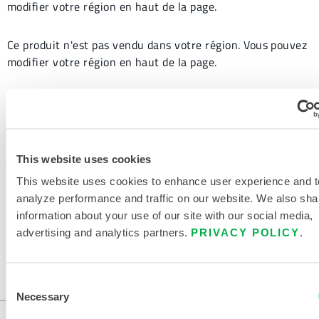
modifier votre région en haut de la page.
Ce produit n'est pas vendu dans votre région. Vous pouvez
modifier votre région en haut de la page.
Ce produit n'est pas vendu dans votre région. Vous pouvez
modifier votre région en haut de la page.
Ce produit n'est pas vendu dans votre région. Vous pouvez
This website uses cookies
modifier votre région en haut de la page.
This website uses cookies to enhance user experience and t
analyze performance and traffic on our website. We also sha
Ce produit n'est pas vendu dans votre région. Vous pouvez
information about your use of our site with our social media,
modifier votre région en haut de la page.
advertising and analytics partners.
PRIVACY POLICY
.
Ce produit n'est pas vendu dans votre région. Vous pouvez
Consent
modifier votre région en haut de la page.
Necessary
Selection