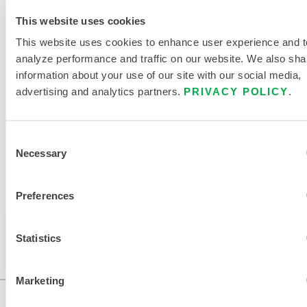
TABLEAU DES TAILLES DES
This website uses cookies
VÊTEMENTS JETABLES ET
This website uses cookies to enhance user experience and t
CHIMIQUES
analyze performance and traffic on our website. We also sha
DOCUMENTS CONNEXES
information about your use of our site with our social media,
advertising and analytics partners.
PRIVACY POLICY
.
Consent
Necessary
Selection
Disponible dans les régions de vente suivantes : CANADA,
MEXIQUE, AMERIQUE DU SUD, EUROPE, INDE, OCEANIE,
AFRIQUE, MOYEN-ORIENT, ANTARCTIQUE, RUSSIE.
Preferences
Ce produit n'est pas vendu dans votre région. Vous
Statistics
pouvez modifier votre région en haut de la page.
Marketing