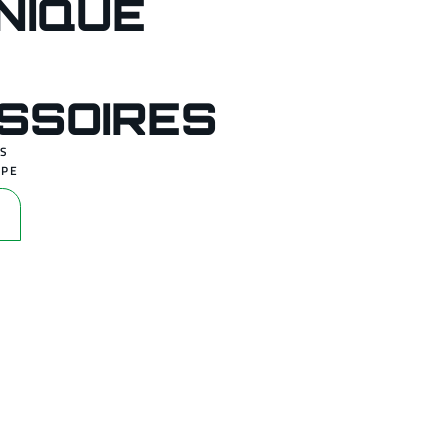
NIQUE
SSOIRES
IS
OPE