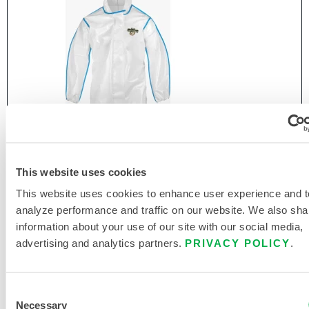
This website uses cookies
This website uses cookies to enhance user experience and t
analyze performance and traffic on our website. We also sha
information about your use of our site with our social media,
advertising and analytics partners.
PRIVACY POLICY
.
CHEMMAX® 2 COMBINAISON À COUTURES
LIÉES - CAPUCHE, POIGNETS ET CHEVILLES
ÉLASTIQUES
Consent
C2B428
Necessary
Selection