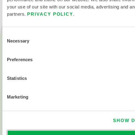
your use of our site with our social media, advertising and an
partners.
PRIVACY POLICY
.
Produkte
Consent
Feuer
Necessary
Selection
Chemisch
Preferences
Reinraum
Alle Produkte
Statistics
Über
Über Lakeland
Marketing
Unternehmensgeschichte
SHOW D
Karriere
Investor Relations