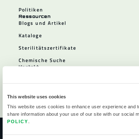
Politiken
Ressourcen
Blogs und Artikel
Kataloge
Sterilitätszertifikate
Chemische Suche
Kontakt
Kontakt
Standorte
This website uses cookies
Vertriebspartner
This website uses cookies to enhance user experience and t
Wo man kaufen kann
share information about your use of our site with our social 
POLICY
.
© 2026 LAKELAND INC. ALLE RECHTE VORBEHALTEN.