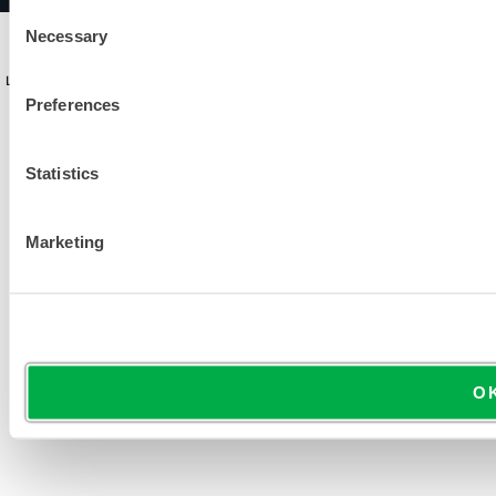
Consent
POLITIKEN
NUTZUNGSBEDINGUNGEN
Necessary
Selection
LAKELAND INDUSTRIES, INC. WIRD AN DER NASDAQ ALS LAKE GE
Preferences
Statistics
Marketing
O