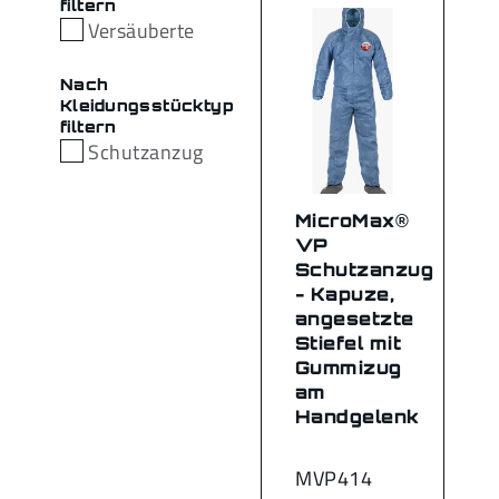
filtern
Versäuberte
Nach
Kleidungsstücktyp
filtern
Schutzanzug
MicroMax®
VP
Schutzanzug
- Kapuze,
angesetzte
Stiefel mit
Gummizug
am
Handgelenk
MVP414