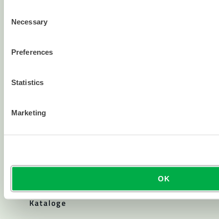
Chemisch
Consent
Necessary
Reinraum
Selection
Alle Produkte
Preferences
Über
Statistics
Über Lakeland
Unternehmensgeschichte
Marketing
Karriere
Investor Relations
Politiken
Ressourcen
OK
Blogs und Artikel
Kataloge