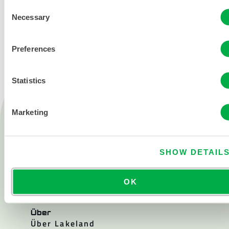
Consent
Necessary
KONTAKT
Selection
Preferences
Statistics
Produkte
Marketing
Feuer
Chemisch
SHOW DETAIL
Reinraum
Alle Produkte
OK
Über
Über Lakeland