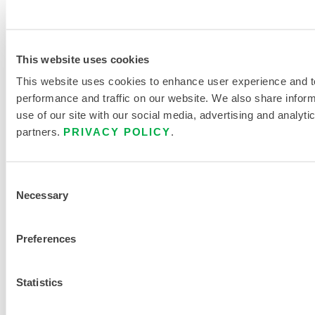
This website uses cookies
This website uses cookies to enhance user experience and t
CleanMax®
performance and traffic on our website. We also share infor
Sauber
use of our site with our social media, advertising and analyti
hergestellter
partners.
PRIVACY POLICY
.
steriler
Schutzanzug
- elastisch
an
Consent
Handgelenk
Necessary
Selection
und
Knöchel
Preferences
CTL417CS
Statistics