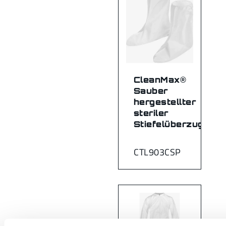
CleanMax®
Sauber
hergestellter
steriler
Stiefelüberzug
CTL903CSP