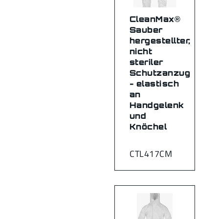
CleanMax®
Sauber
hergestellter,
nicht
steriler
Schutzanzug
- elastisch
an
Handgelenk
und
Knöchel
CTL417CM