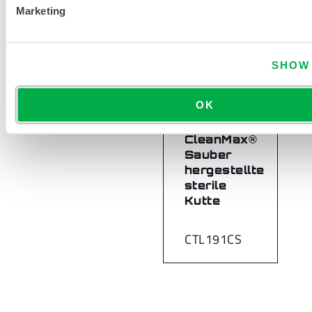
Marketing
SHOW 
OK
CleanMax®
Sauber
hergestellte
sterile
Kutte
CTL191CS