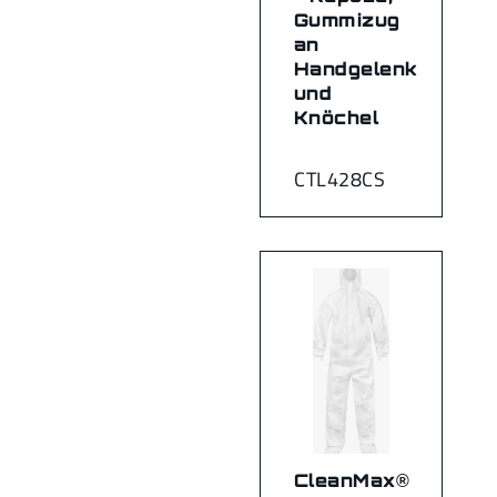
Gummizug
an
Handgelenk
und
Knöchel
CTL428CS
CleanMax®