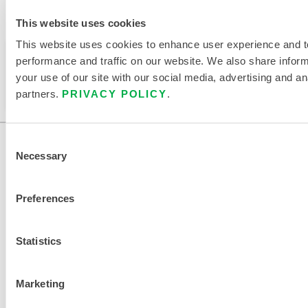
Verfügbar in diesen Verkaufsregionen: INDIEN.
This website uses cookies
This website uses cookies to enhance user experience and t
Dieses Produkt wird normalerweise nicht in Ihrer
performance and traffic on our website. We also share infor
Region verkauft. Sie können Ihre Region oben auf
your use of our site with our social media, advertising and an
der Seite ändern.
partners.
PRIVACY POLICY
.
Consent
Necessary
Selection
Preferences
Statistics
KONTAKT
Marketing