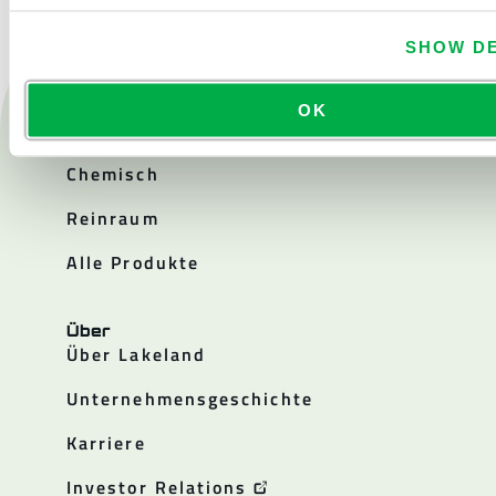
SHOW DE
Produkte
OK
Feuer
Chemisch
Reinraum
Alle Produkte
Über
Über Lakeland
Unternehmensgeschichte
Karriere
Investor Relations