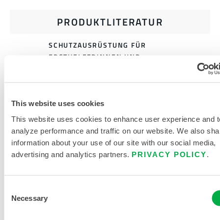
PRODUKTLITERATUR
SCHUTZAUSRÜSTUNG FÜR
ERSTHELFERINNEN UND
ERSTHELFER
WILDLAND GEAR/DUAL
CERTIFIED NEUE
This website uses cookies
GRÖSSENTABELLEN 2017
This website uses cookies to enhance user experience and t
analyze performance and traffic on our website. We also sha
VERWANDTE DOKUMENTE
information about your use of our site with our social media,
advertising and analytics partners.
PRIVACY POLICY
.
Consent
Erhältlich in diesen Verkaufsregionen: USA, KANADA,
Necessary
Selection
MEXIKO.