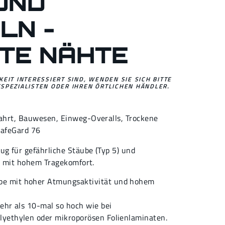
UND
LN -
TE NÄHTE
EIT INTERESSIERT SIND, WENDEN SIE SICH BITTE
SPEZIALISTEN ODER IHREN ÖRTLICHEN HÄNDLER.
ahrt
,
Bauwesen
,
Einweg-Overalls
,
Trockene
afeGard 76
g für gefährliche Stäube (Typ 5) und
6) mit hohem Tragekomfort.
e mit hoher Atmungsaktivität und hohem
ehr als 10-mal so hoch wie bei
yethylen oder mikroporösen Folienlaminaten.