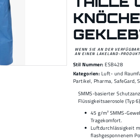
TAILLE 
KNÖCHE
GEKLEB
WENN SIE AN DER VERFÜGBARK
AN EINEN LAKELAND-PRODUKT
Stil Nummer:
ESB428
Kategorien:
Luft- und Raumf
Partikel
,
Pharma
,
SafeGard
,
S
SMMS-basierter Schutzanzu
Flüssigkeitsaerosole (Typ 
45 g/m² SMMS-Geweb
Tragekomfort.
Luftdurchlässigkeit m
flashgesponnenem Pol