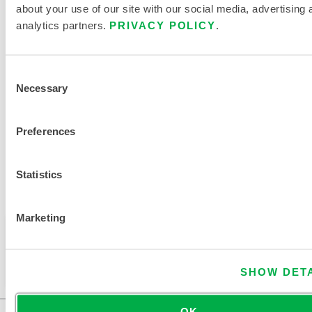
about your use of our site with our social media, advertising 
analytics partners.
PRIVACY POLICY
.
GRÖSSENTABELLE FÜR E
INWEG- UND C
HEMIKALIENSCHUTZKLEIDUNG
Consent
Necessary
VERWANDTE DOKUMENTE
Selection
Preferences
Statistics
Verfügbar in diesen Verkaufsregionen: SÜDAMERIKA,
CHINA, EUROPA, ASIEN, OZEANIEN, AFRIKA, ANTARKTIS.
Marketing
Dieses Produkt wird normalerweise nicht in Ihrer
Region verkauft. Sie können Ihre Region oben auf
der Seite ändern.
SHOW DET
OK