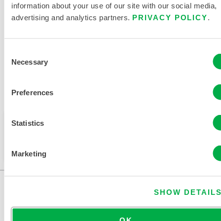
HEMIKALIENSCHUTZKLEIDUNG
information about your use of our site with our social media,
advertising and analytics partners.
PRIVACY POLICY
.
VERWANDTE DOKUMENTE
Consent
Necessary
Selection
Erhältlich in diesen Verkaufsregionen: KANADA, CHINA,
Preferences
EUROPA.
Dieses Produkt wird normalerweise nicht in Ihrer
Statistics
Region verkauft. Sie können Ihre Region oben auf
der Seite ändern.
Marketing
SHOW DETAIL
OK