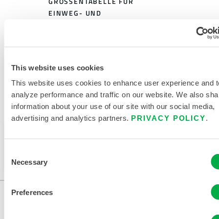
GRÖSSENTABELLE FÜR E
INWEG- UND C
HEMIKALIENSCHUTZKLEIDUNG
VERWANDTE DOKUMENTE
This website uses cookies
This website uses cookies to enhance user experience and t
analyze performance and traffic on our website. We also sha
information about your use of our site with our social media,
Verfügbar in diesen Verkaufsregionen: CHINA, ASIEN.
advertising and analytics partners.
PRIVACY POLICY
.
Dieses Produkt wird normalerweise nicht in Ihrer
Region verkauft. Sie können Ihre Region oben auf
Consent
der Seite ändern.
Necessary
Selection
Preferences