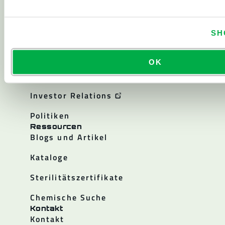
Über
SH
Über Lakeland
Unternehmensgeschichte
OK
Karriere
Investor Relations
Politiken
Ressourcen
Blogs und Artikel
Kataloge
Sterilitätszertifikate
Chemische Suche
Kontakt
Kontakt