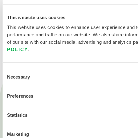
This website uses cookies
This website uses cookies to enhance user experience and t
performance and traffic on our website. We also share infor
KONTAKT
of our site with our social media, advertising and analytics p
POLICY
.
Consent
Necessary
Selection
Produkte
Preferences
Feuer
Chemisch
Statistics
Reinraum
Alle Produkte
Marketing