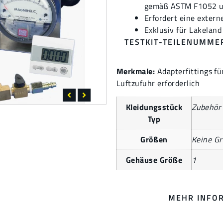
gemäß ASTM F1052 un
Erfordert eine extern
Exklusiv für Lakeland
TESTKIT-TEILENUMME
Merkmale:
Adapterfittings fü
Luftzufuhr erforderlich
Kleidungsstück
Zubehör
Typ
Größen
Keine G
Gehäuse Größe
1
MEHR INFO