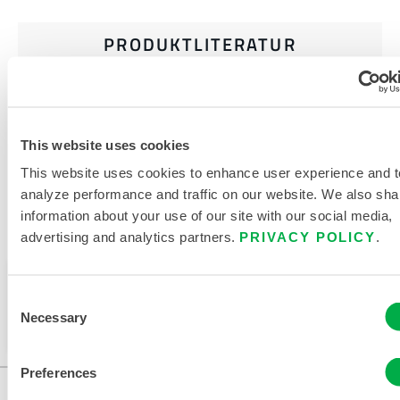
PRODUKTLITERATUR
VERWANDTE DOKUMENTE
This website uses cookies
This website uses cookies to enhance user experience and t
analyze performance and traffic on our website. We also sha
information about your use of our site with our social media,
Verfügbar in diesen Verkaufsregionen: CHINA, ASIEN.
advertising and analytics partners.
PRIVACY POLICY
.
Dieses Produkt wird normalerweise nicht in Ihrer
Consent
Region verkauft. Sie können Ihre Region oben auf
Necessary
Selection
der Seite ändern.
Preferences