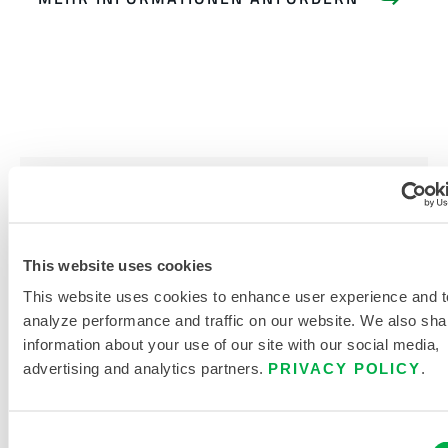
PRODUKTLITERATUR
This website uses cookies
VERWANDTE DOKUMENTE
This website uses cookies to enhance user experience and t
analyze performance and traffic on our website. We also sha
information about your use of our site with our social media,
advertising and analytics partners.
PRIVACY POLICY
.
Verfügbar in diesen Verkaufsregionen: MEXIKO,
SÜDAMERIKA, CHINA, INDIEN, OZEANIEN, AFRIKA, NAHER
Consent
OSTEN, ANTARKTIS, RUSSLAND.