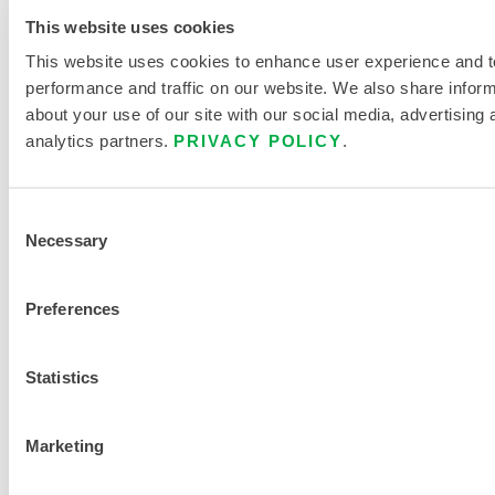
This website uses cookies
This website uses cookies to enhance user experience and t
performance and traffic on our website. We also share infor
about your use of our site with our social media, advertising 
analytics partners.
PRIVACY POLICY
.
PRODUKTLITERATUR
Consent
Necessary
Selection
VERWANDTE DOKUMENTE
Preferences
Statistics
Verfügbar in diesen Verkaufsregionen: MEXIKO,
Marketing
SÜDAMERIKA, EUROPA, INDIEN, OZEANIEN, AFRIKA,