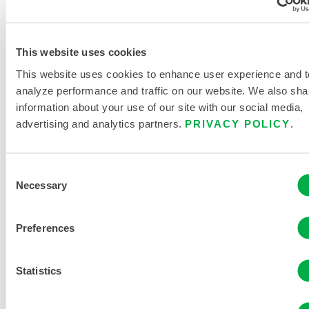
MEHR INFORMATIONEN ANFORDERN
This website uses cookies
This website uses cookies to enhance user experience and t
analyze performance and traffic on our website. We also sha
information about your use of our site with our social media,
advertising and analytics partners.
PRIVACY POLICY
.
PRODUKTLITERATUR
Consent
Necessary
VERWANDTE DOKUMENTE
Selection
Preferences
Statistics
Verfügbar in diesen Verkaufsregionen: NAHER OSTEN,
MEXIKO, EUROPA, INDIEN, RUSSLAND, AFRIKA,