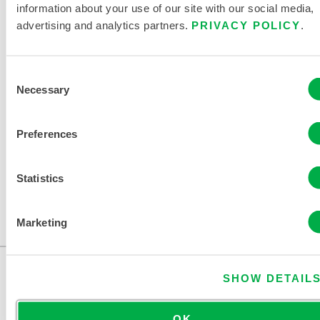
GRÖSSENTABELLE FÜR E
information about your use of our site with our social media,
INWEG- UND C
advertising and analytics partners.
PRIVACY POLICY
.
HEMIKALIENSCHUTZKLEIDUNG
VERWANDTE DOKUMENTE
Consent
Necessary
Selection
Preferences
Erhältlich in diesen Verkaufsregionen: KANADA, USA,
Statistics
MEXIKO, CHINA, AFRIKA, ASIEN, OZEANIEN,
SÜDAMERIKA, ANTARKTIS.
Marketing
...
SHOW DETAIL
OK