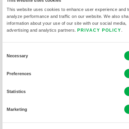
This website uses cookies
PRODUKTLITERATUR
This website uses cookies to enhance user experience and t
analyze performance and traffic on our website. We also sha
PRODUKTKATALOG FÜR
information about your use of our site with our social media,
KRITISCHE UMGEBUNGEN
advertising and analytics partners.
PRIVACY POLICY
.
GRÖSSENTABELLE FÜR E
INWEG- UND C
Consent
HEMIKALIENSCHUTZKLEIDUNG
Necessary
Selection
VERWANDTE DOKUMENTE
Preferences
Statistics
Erhältlich in diesen Verkaufsregionen: KANADA, USA,
MEXIKO, CHINA, AFRIKA, ASIEN, OZEANIEN,
Marketing
SÜDAMERIKA, ANTARKTIS.
...