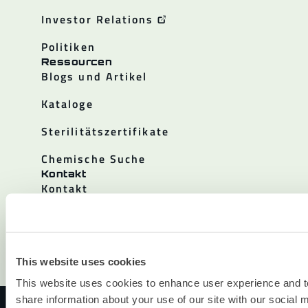
Investor Relations
Politiken
Ressourcen
Blogs und Artikel
Kataloge
Sterilitätszertifikate
Chemische Suche
Kontakt
Kontakt
Standorte
Vertriebspartner
This website uses cookies
Wo man kaufen kann
This website uses cookies to enhance user experience and t
© 2026 LAKELAND INC. ALLE RECHTE VORBEHALTEN.
share information about your use of our site with our social 