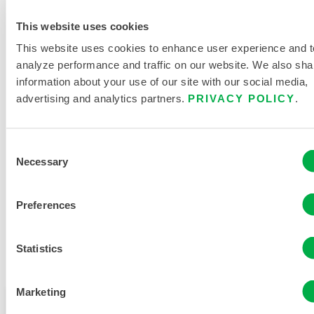
This website uses cookies
PRODUKTLITERATUR
This website uses cookies to enhance user experience and t
analyze performance and traffic on our website. We also sha
GRÖSSENTABELLE FÜR E
information about your use of our site with our social media,
INWEG- UND C
advertising and analytics partners.
PRIVACY POLICY
.
HEMIKALIENSCHUTZKLEIDUNG
VERWANDTE DOKUMENTE
Consent
Necessary
Selection
Preferences
Verfügbar in diesen Verkaufsregionen: MEXIKO,
Statistics
SÜDAMERIKA, EUROPA, INDIEN, OZEANIEN, AFRIKA,
NAHER OSTEN, ANTARKTIS, RUSSLAND.
Marketing
Dieses Produkt wird normalerweise nicht in Ihrer