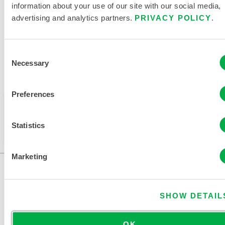
information about your use of our site with our social media,
advertising and analytics partners.
PRIVACY POLICY
.
Consent
Verfügbar in diesen Verkaufsregionen: MEXIKO, EUROPA,
Necessary
Selection
INDIEN, OZEANIEN, AFRIKA, NAHER OSTEN, ANTARKTIS,
RUSSLAND.
Preferences
Dieses Produkt wird normalerweise nicht in Ihrer
Region verkauft. Sie können Ihre Region oben auf
Statistics
der Seite ändern.
Marketing
SHOW DETAIL
OK