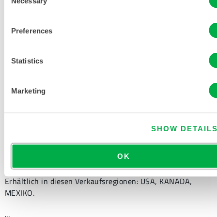
Necessary
Selection
PRODUKTLITERATUR
Preferences
CHEMMAX 1 DATENBLATT
Statistics
GRÖSSENTABELLE FÜR E
INWEG- UND C
Marketing
HEMIKALIENSCHUTZKLEIDUNG
VERWANDTE DOKUMENTE
SHOW DETAIL
OK
Erhältlich in diesen Verkaufsregionen: USA, KANADA,
MEXIKO.
...