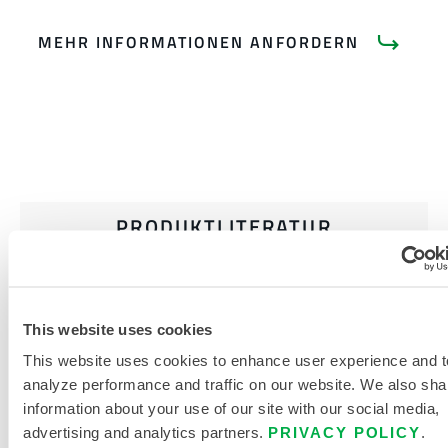
MEHR INFORMATIONEN ANFORDERN
PRODUKTLITERATUR
CHEMMAX 1 DATENBLATT
This website uses cookies
GRÖSSENTABELLE FÜR E
INWEG- UND C
This website uses cookies to enhance user experience and t
HEMIKALIENSCHUTZKLEIDUNG
analyze performance and traffic on our website. We also sha
information about your use of our site with our social media,
VERWANDTE DOKUMENTE
advertising and analytics partners.
PRIVACY POLICY
.