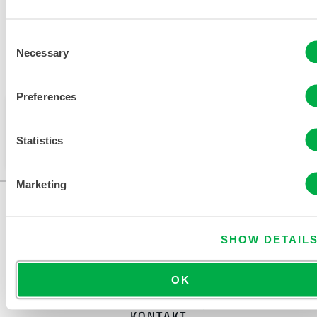
Consent
Necessary
Selection
Verfügbar in diesen Verkaufsregionen: OZEANIEN.
Preferences
Dieses Produkt wird normalerweise nicht in Ihrer
Region verkauft. Sie können Ihre Region oben auf
Statistics
der Seite ändern.
Marketing
SHOW DETAIL
OK
KONTAKT