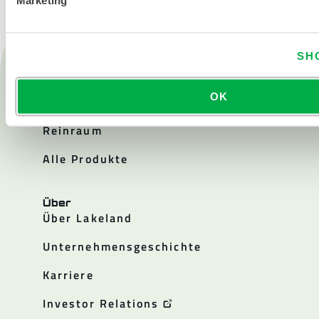
SH
Produkte
Feuer
OK
Chemisch
Reinraum
Alle Produkte
Über
Über Lakeland
Unternehmensgeschichte
Karriere
Investor Relations