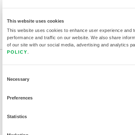
RUSSLAND.
Dieses Produkt wird normalerweise nicht in Ihrer
This website uses cookies
Region verkauft. Sie können Ihre Region oben auf
This website uses cookies to enhance user experience and t
der Seite ändern.
performance and traffic on our website. We also share infor
of our site with our social media, advertising and analytics p
POLICY
.
Consent
Necessary
Selection
Preferences
KONTAKT
Statistics
Marketing