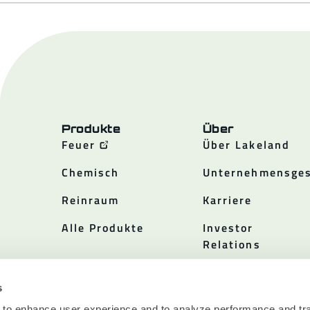
Produkte
Über
Feuer
Über Lakeland
Chemisch
Unternehmensges
Reinraum
Karriere
Alle Produkte
Investor
Relations
Politiken
s
 to enhance user experience and to analyze performance and tra