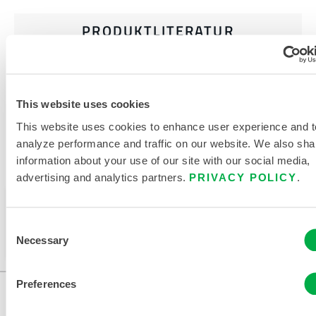
PRODUKTLITERATUR
VERWANDTE DOKUMENTE
This website uses cookies
This website uses cookies to enhance user experience and t
analyze performance and traffic on our website. We also sha
information about your use of our site with our social media,
Verfügbar in diesen Verkaufsregionen: CHINA, ASIEN.
advertising and analytics partners.
PRIVACY POLICY
.
Dieses Produkt wird normalerweise nicht in Ihrer
Region verkauft. Sie können Ihre Region oben auf
Consent
der Seite ändern.
Necessary
Selection
Preferences