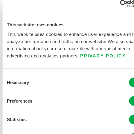
This website uses cookies
This website uses cookies to enhance user experience and t
Verfügbar in diesen Verkaufsregionen: CHINA, ASIEN.
analyze performance and traffic on our website. We also sha
information about your use of our site with our social media,
Dieses Produkt wird normalerweise nicht in Ihrer
advertising and analytics partners.
PRIVACY POLICY
.
Region verkauft. Sie können Ihre Region oben auf
der Seite ändern.
Consent
Necessary
Selection
Preferences
Statistics