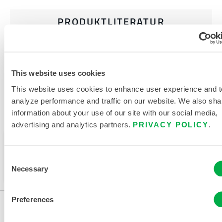
PRODUKTLITERATUR
VERWANDTE DOKUMENTE
This website uses cookies
This website uses cookies to enhance user experience and t
analyze performance and traffic on our website. We also sha
information about your use of our site with our social media,
Verfügbar in diesen Verkaufsregionen: CHINA, ASIEN.
advertising and analytics partners.
PRIVACY POLICY
.
Dieses Produkt wird normalerweise nicht in Ihrer
Region verkauft. Sie können Ihre Region oben auf
Consent
der Seite ändern.
Necessary
Selection
Preferences