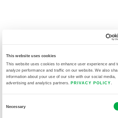
PRODUKTLITERATUR
This website uses cookies
VERWANDTE DOKUMENTE
This website uses cookies to enhance user experience and t
analyze performance and traffic on our website. We also sha
information about your use of our site with our social media,
advertising and analytics partners.
PRIVACY POLICY
.
Verfügbar in diesen Verkaufsregionen: CHINA, ASIEN.
Consent
Dieses Produkt wird normalerweise nicht in Ihrer
Necessary
Selection
Region verkauft. Sie können Ihre Region oben auf