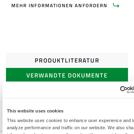
MEHR INFORMATIONEN ANFORDERN
PRODUKTLITERATUR
VERWANDTE DOKUMENTE
This website uses cookies
Verfügbar in diesen Verkaufsregionen: CHINA, ASIEN.
This website uses cookies to enhance user experience and t
This content is restricted in your region
analyze performance and traffic on our website. We also sha