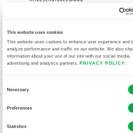
VERWANDTE DOKUMENTE
This website uses cookies
This website uses cookies to enhance user experience and t
analyze performance and traffic on our website. We also sha
Verfügbar in diesen Verkaufsregionen: CHINA, ASIEN.
information about your use of our site with our social media,
advertising and analytics partners.
PRIVACY POLICY
.
Dieses Produkt wird normalerweise nicht in Ihrer
Region verkauft. Sie können Ihre Region oben auf
der Seite ändern.
Consent
Necessary
Selection
Preferences
Statistics