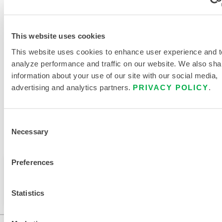
ZUBEHÖR EINKAUFSFÜHRER
GRÖSSENTABELLE FÜR H
This website uses cookies
ITZESCHUTZKLEIDUNG
This website uses cookies to enhance user experience and t
analyze performance and traffic on our website. We also sha
VERWANDTE DOKUMENTE
information about your use of our site with our social media,
advertising and analytics partners.
PRIVACY POLICY
.
Consent
Verfügbar in diesen Verkaufsregionen: EUROPA, INDIEN,
Necessary
Selection
AFRIKA, NAHER OSTEN.
Preferences
Dieses Produkt wird normalerweise nicht in Ihrer
Region verkauft. Sie können Ihre Region oben auf
der Seite ändern.
Statistics