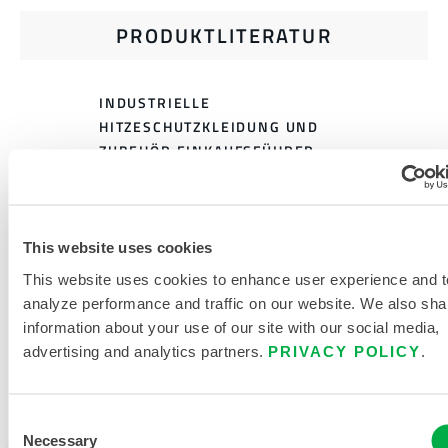
PRODUKTLITERATUR
INDUSTRIELLE
HITZESCHUTZKLEIDUNG UND
ZUBEHÖR EINKAUFSFÜHRER
GRÖSSENTABELLE FÜR H
ITZESCHUTZKLEIDUNG
This website uses cookies
VERWANDTE DOKUMENTE
This website uses cookies to enhance user experience and t
analyze performance and traffic on our website. We also sha
information about your use of our site with our social media,
advertising and analytics partners.
PRIVACY POLICY
.
Verfügbar in diesen Verkaufsregionen: EUROPA, INDIEN,
AFRIKA, NAHER OSTEN.
Consent
Necessary
Selection